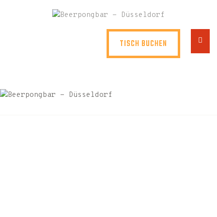
HOME
ÜBER UNS
TISCH BUCHEN
MIETEN
EVENTS
STANDORTE
SOFT
KONTAKT
DRINKS