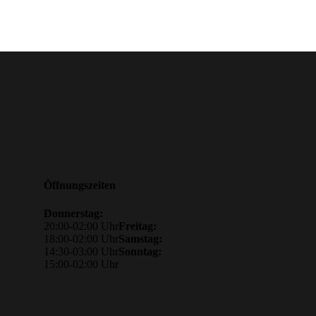
Öffnungszeiten
Donnerstag:
20:00-02:00 Uhr
Freitag:
18:00-02:00 Uhr
Samstag:
14:30-03:00 Uhr
Sonntag:
15:00-02:00 Uhr