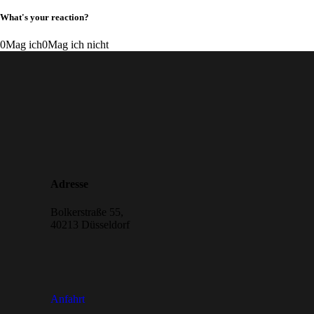
What's your reaction?
0
Mag ich
0
Mag ich nicht
Adresse
Bolkerstraße 55,
40213 Düsseldorf
Anfahrt