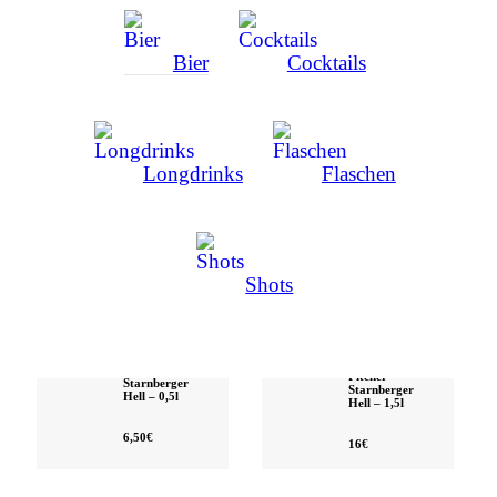
Bier
Cocktails
Longdrinks
Flaschen
Shots
Pitcher
Starnberger
Starnberger
Hell – 0,5l
Hell – 1,5l
6,50€
16€
Krombacher