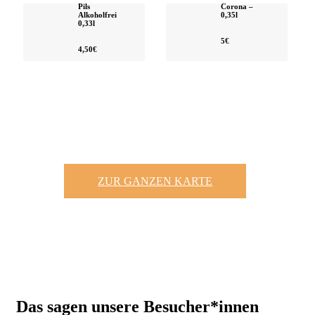
Pils
Corona –
Alkoholfrei
0,35l
0,33l
5€
4,50€
ZUR GANZEN KARTE
Das sagen unsere Besucher*innen