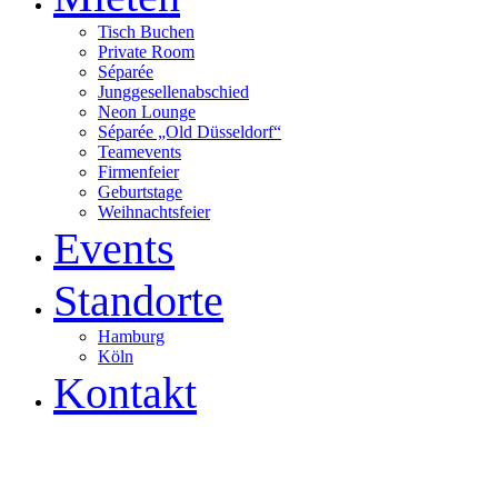
Tisch Buchen
Private Room
Séparée
Junggesellenabschied
Neon Lounge
Séparée „Old Düsseldorf“
Teamevents
Firmenfeier
Geburtstage
Weihnachtsfeier
Events
Standorte
Hamburg
Köln
Kontakt