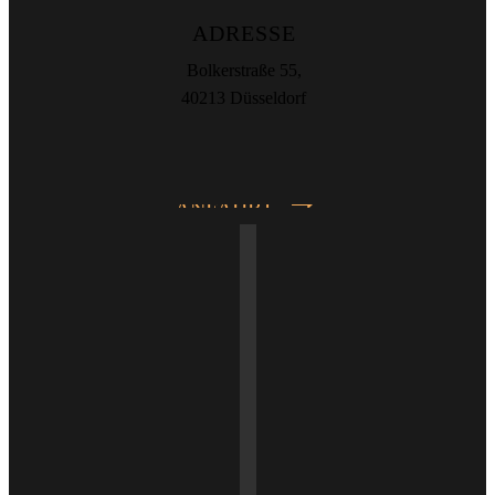
ADRESSE
Bolkerstraße 55,
40213 Düsseldorf
ANFAHRT