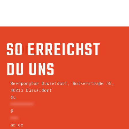
SO ERREICHST
Kontakt
DU UNS
Beerpongbar Düsseldorf, Bolkerstraße 55,
40213 Düsseldorf
du
*********
@
***
ar.de