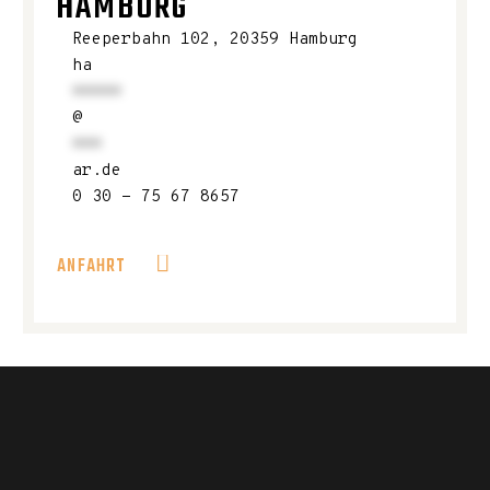
HAMBURG
Reeperbahn 102, 20359 Hamburg
ha
*****
@
***
ar.de
0 30 - 75 67 8657
ANFAHRT