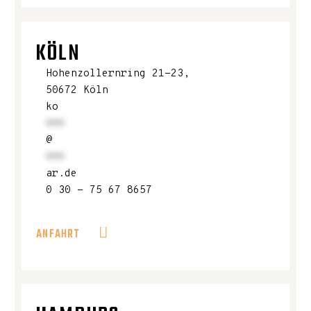
KÖLN
Hohenzollernring 21-23,
50672 Köln
ko
***
@
***
ar.de
0 30 - 75 67 8657
ANFAHRT