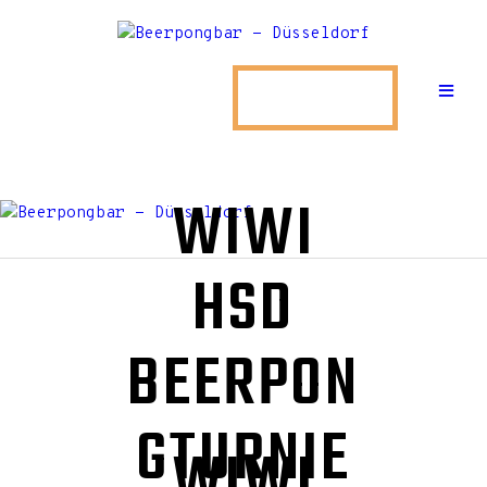
HOME
ÜBER UNS
TISCH BUCHEN
MIETEN
WIWI
EVENTS
HSD
STANDORTE
BEERPON
KONTAKT
GTURNIE
WIWI