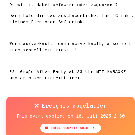
Du willst dabei anfeuern oder zugucken ?
Dann hole dir das Zuschauerticket für 4€ inkl.
kleinem Bier oder Softdrink
Wenn ausverkauft, dann ausverkauft, also holt
euch schnell ein Ticket !
PS: Große After-Party ab 23 Uhr MIT KARAOKE
und ab 0 Uhr Eintritt frei.
❌ Ereignis abgelaufen
This event expired on
18. Juli 2025 2:30
🎟 Total tickets sold: 57