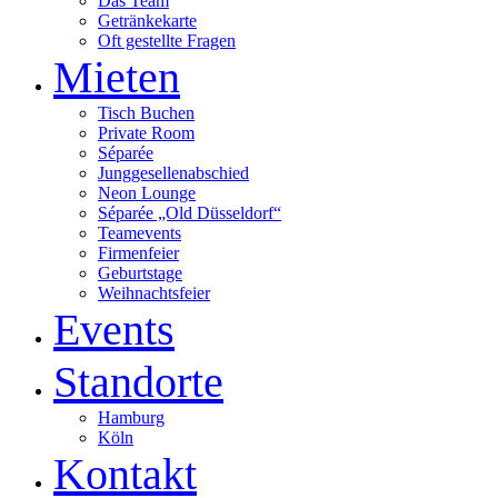
Das Team
Getränkekarte
Oft gestellte Fragen
Mieten
Tisch Buchen
Private Room
Séparée
Junggesellenabschied
Neon Lounge
Séparée „Old Düsseldorf“
Teamevents
Firmenfeier
Geburtstage
Weihnachtsfeier
Events
Standorte
Hamburg
Köln
Kontakt