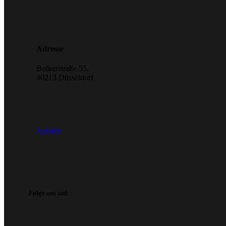
Adresse
Bolkerstraße 55,
40213 Düsseldorf
Anfahrt
Folge uns auf: