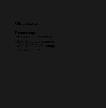
Öffnungszeiten
Donnerstag:
20:00-02:00 Uhr
Freitag:
18:00-02:00 Uhr
Samstag:
14:30-03:00 Uhr
Sonntag:
15:00-02:00 Uhr