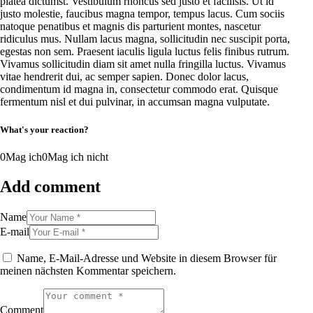
platea dictumst. Vestibulum rhoncus sed justo et facilisis. Ut id
justo molestie, faucibus magna tempor, tempus lacus. Cum sociis
natoque penatibus et magnis dis parturient montes, nascetur
ridiculus mus. Nullam lacus magna, sollicitudin nec suscipit porta,
egestas non sem. Praesent iaculis ligula luctus felis finibus rutrum.
Vivamus sollicitudin diam sit amet nulla fringilla luctus. Vivamus
vitae hendrerit dui, ac semper sapien. Donec dolor lacus,
condimentum id magna in, consectetur commodo erat. Quisque
fermentum nisl et dui pulvinar, in accumsan magna vulputate.
What's your reaction?
0
Mag ich
0
Mag ich nicht
Add comment
Name
E-mail
Name, E-Mail-Adresse und Website in diesem Browser für
meinen nächsten Kommentar speichern.
Comment