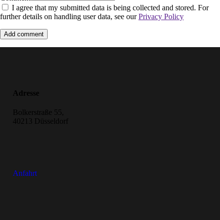
I agree that my submitted data is being collected and stored. For
further details on handling user data, see our
Privacy Policy
Adresse
Bolkerstraße 55,
40213 Düsseldorf
Anfahrt