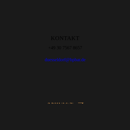
KONTAKT
+49 30 7567 8657
duesseldorf@bpbar.de
ANRUFEN