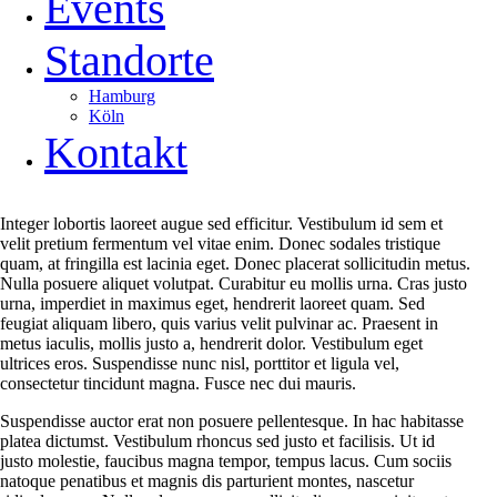
Events
Standorte
Hamburg
Köln
Kontakt
Integer lobortis laoreet augue sed efficitur. Vestibulum id sem et
velit pretium fermentum vel vitae enim. Donec sodales tristique
quam, at fringilla est lacinia eget. Donec placerat sollicitudin metus.
Nulla posuere aliquet volutpat. Curabitur eu mollis urna. Cras justo
urna, imperdiet in maximus eget, hendrerit laoreet quam. Sed
feugiat aliquam libero, quis varius velit pulvinar ac. Praesent in
metus iaculis, mollis justo a, hendrerit dolor. Vestibulum eget
ultrices eros. Suspendisse nunc nisl, porttitor et ligula vel,
consectetur tincidunt magna. Fusce nec dui mauris.
Suspendisse auctor erat non posuere pellentesque. In hac habitasse
platea dictumst. Vestibulum rhoncus sed justo et facilisis. Ut id
justo molestie, faucibus magna tempor, tempus lacus. Cum sociis
natoque penatibus et magnis dis parturient montes, nascetur