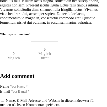
ridiculus mus. Nullam lacus magna, sollicitudin nec suscipit porta,
egestas non sem. Praesent iaculis ligula luctus felis finibus rutrum.
Vivamus sollicitudin diam sit amet nulla fringilla luctus. Vivamus
vitae hendrerit dui, ac semper sapien. Donec dolor lacus,
condimentum id magna in, consectetur commodo erat. Quisque
fermentum nisl et dui pulvinar, in accumsan magna vulputate.
What's your reaction?
0
0
Mag ich
Mag ich
nicht
Add comment
Name
E-mail
Name, E-Mail-Adresse und Website in diesem Browser für
meinen nächsten Kommentar speichern.