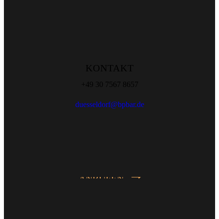
KONTAKT
+49 30 7567 8657
duesseldorf@bpbar.de
ANRUFEN