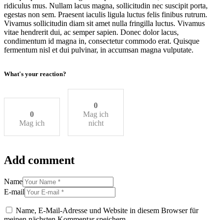
ridiculus mus. Nullam lacus magna, sollicitudin nec suscipit porta,
egestas non sem. Praesent iaculis ligula luctus felis finibus rutrum.
Vivamus sollicitudin diam sit amet nulla fringilla luctus. Vivamus
vitae hendrerit dui, ac semper sapien. Donec dolor lacus,
condimentum id magna in, consectetur commodo erat. Quisque
fermentum nisl et dui pulvinar, in accumsan magna vulputate.
What's your reaction?
0
0
Mag ich
Mag ich
nicht
Add comment
Name
E-mail
Name, E-Mail-Adresse und Website in diesem Browser für
meinen nächsten Kommentar speichern.