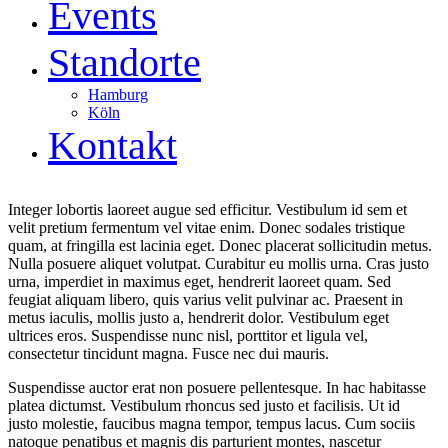
Events
Standorte
Hamburg
Köln
Kontakt
Integer lobortis laoreet augue sed efficitur. Vestibulum id sem et
velit pretium fermentum vel vitae enim. Donec sodales tristique
quam, at fringilla est lacinia eget. Donec placerat sollicitudin metus.
Nulla posuere aliquet volutpat. Curabitur eu mollis urna. Cras justo
urna, imperdiet in maximus eget, hendrerit laoreet quam. Sed
feugiat aliquam libero, quis varius velit pulvinar ac. Praesent in
metus iaculis, mollis justo a, hendrerit dolor. Vestibulum eget
ultrices eros. Suspendisse nunc nisl, porttitor et ligula vel,
consectetur tincidunt magna. Fusce nec dui mauris.
Suspendisse auctor erat non posuere pellentesque. In hac habitasse
platea dictumst. Vestibulum rhoncus sed justo et facilisis. Ut id
justo molestie, faucibus magna tempor, tempus lacus. Cum sociis
natoque penatibus et magnis dis parturient montes, nascetur