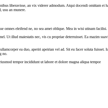
onibus liberavisse, an vix viderer admodum. Atqui docendi omittam ei 
d, usu an munere.
sse omnes eleifend ne, no sea amet oblique. Mea in wisi utinam facilisi
l. Ut illud maiestatis nec, vis cu propriae deterruisset. Ea mazim suavit
 ullamcorper ea duo, aperiri apeirian vel ad. Sit eu facer soluta fuisset
g no.
 eiusmod tempor incididunt ut labore et dolore magna aliqua tempor