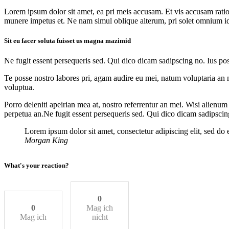
Lorem ipsum dolor sit amet, ea pri meis accusam. Et vis accusam rati
munere impetus et. Ne nam simul oblique alterum, pri solet omnium i
Sit eu facer soluta fuisset us magna mazimid
Ne fugit essent persequeris sed. Qui dico dicam sadipscing no. Ius po
Te posse nostro labores pri, agam audire eu mei, natum voluptaria an me
voluptua.
Porro deleniti apeirian mea at, nostro referrentur an mei. Wisi alienum
perpetua an.Ne fugit essent persequeris sed. Qui dico dicam sadipscin
Lorem ipsum dolor sit amet, consectetur adipiscing elit, sed do
Morgan King
What's your reaction?
0
0
Mag ich
Mag ich
nicht