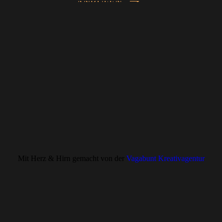
ANRUFEN
Mit Herz & Hirn gemacht von der
Vagabunt Kreativagentur