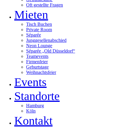
Oft gestellte Fragen
Mieten
Tisch Buchen
Private Room
Séparée
Junggesellenabschied
Neon Lounge
Séparée „Old Düsseldorf“
Teamevents
Firmenfeier
Geburtstage
Weihnachtsfeier
Events
Standorte
Hamburg
Köln
Kontakt