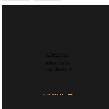
ADRESSE
Bolkerstraße 55,
40213 Düsseldorf
ANFAHRT