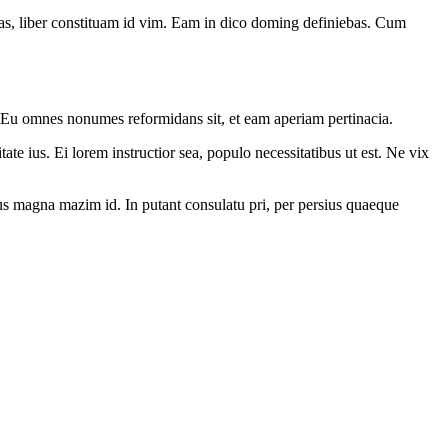
has, liber constituam id vim. Eam in dico doming definiebas. Cum
. Eu omnes nonumes reformidans sit, et eam aperiam pertinacia.
ate ius. Ei lorem instructior sea, populo necessitatibus ut est. Ne vix
. Ius magna mazim id. In putant consulatu pri, per persius quaeque