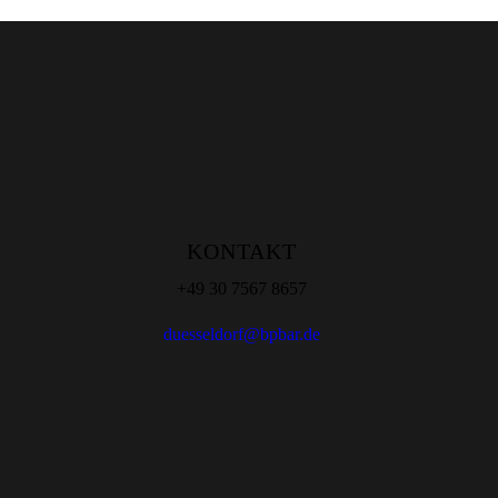
KONTAKT
+49 30 7567 8657
duesseldorf@bpbar.de