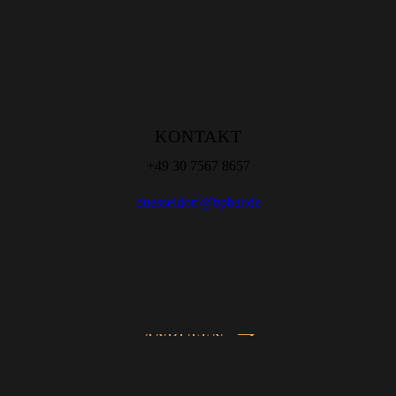
KONTAKT
+49 30 7567 8657
duesseldorf@bpbar.de
ANRUFEN