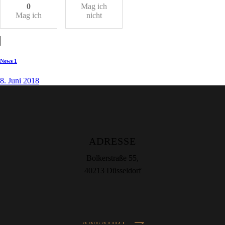
0
Mag ich
Mag ich
nicht
News 1
8. Juni 2018
ADRESSE
Bolkerstraße 55,
40213 Düsseldorf
ANFAHRT