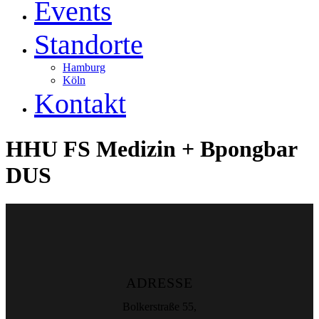
Events
Standorte
Hamburg
Köln
Kontakt
HHU FS Medizin + Bpongbar
DUS
ADRESSE
Bolkerstraße 55,