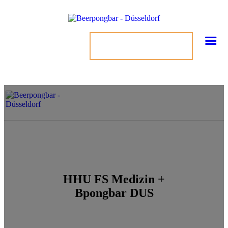
TISCH BUCHEN
HHU FS Medizin +
Bpongbar DUS