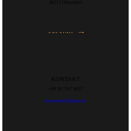
40213 Düsseldorf
ANFAHRT
KONTAKT
+49 30 7567 8657
duesseldorf@bpbar.de