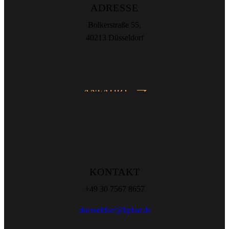
ADRESSE
Bolkerstraße 55,
40213 Düsseldorf
ANFAHRT
KONTAKT
+49 30 7567 8657
duesseldorf@bpbar.de