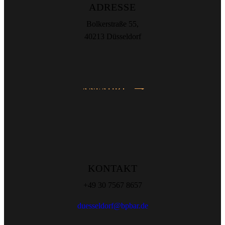
ADRESSE
Bolkerstraße 55,
40213 Düsseldorf
ANFAHRT
KONTAKT
+49 30 7567 8657
duesseldorf@bpbar.de