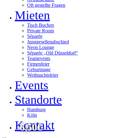
Oft gestellte Fragen
Mieten
Tisch Buchen
Private Room
Séparée
Junggesellenabschied
Neon Lounge
Séparée „Old Düsseldorf“
Teamevents
Firmenfeier
Geburtstage
Weihnachtsfeier
Events
Standorte
Hamburg
Köln
Kontakt
6,50€