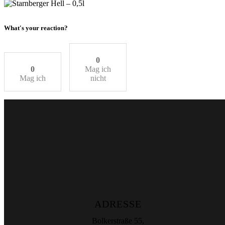
What's your reaction?
0
0
Mag ich
Mag ich
nicht
ADRESSE
Bolkerstraße 55,