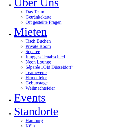
Über Uns
Das Team
Getränkekarte
Oft gestellte Fragen
Mieten
Tisch Buchen
Private Room
Séparée
Junggesellenabschied
Neon Lounge
Séparée „Old Düsseldorf“
Teamevents
Firmenfeier
Geburtstage
Weihnachtsfeier
Events
Standorte
Hamburg
Köln