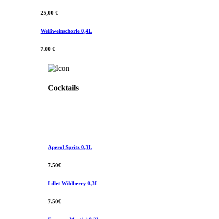
25,00 €
Weißweinschorle 0,4L
7.00 €
Cocktails
Aperol Spritz 0,3L
7.50€
Lillet Wildberry 0,3L
7.50€